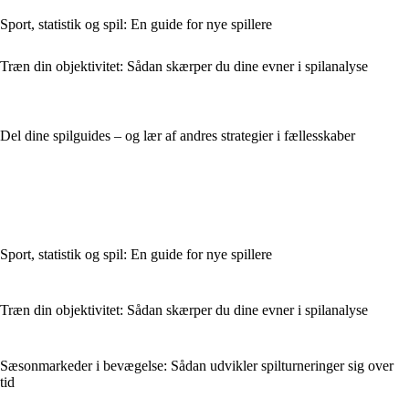
Sport, statistik og spil: En guide for nye spillere
Træn din objektivitet: Sådan skærper du dine evner i spilanalyse
Del dine spilguides – og lær af andres strategier i fællesskaber
Sport, statistik og spil: En guide for nye spillere
Træn din objektivitet: Sådan skærper du dine evner i spilanalyse
Sæsonmarkeder i bevægelse: Sådan udvikler spilturneringer sig over
tid