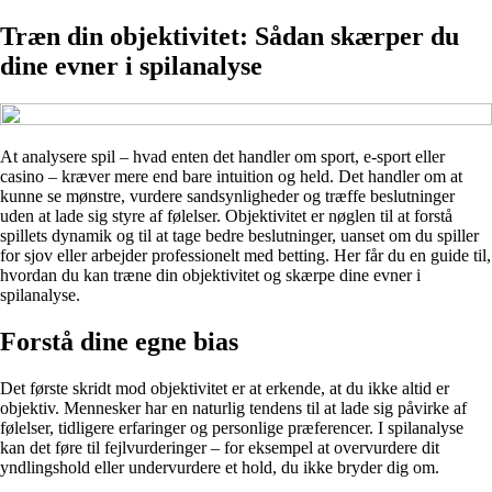
Træn din objektivitet: Sådan skærper du
dine evner i spilanalyse
At analysere spil – hvad enten det handler om sport, e-sport eller
casino – kræver mere end bare intuition og held. Det handler om at
kunne se mønstre, vurdere sandsynligheder og træffe beslutninger
uden at lade sig styre af følelser. Objektivitet er nøglen til at forstå
spillets dynamik og til at tage bedre beslutninger, uanset om du spiller
for sjov eller arbejder professionelt med betting. Her får du en guide til,
hvordan du kan træne din objektivitet og skærpe dine evner i
spilanalyse.
Forstå dine egne bias
Det første skridt mod objektivitet er at erkende, at du ikke altid er
objektiv. Mennesker har en naturlig tendens til at lade sig påvirke af
følelser, tidligere erfaringer og personlige præferencer. I spilanalyse
kan det føre til fejlvurderinger – for eksempel at overvurdere dit
yndlingshold eller undervurdere et hold, du ikke bryder dig om.