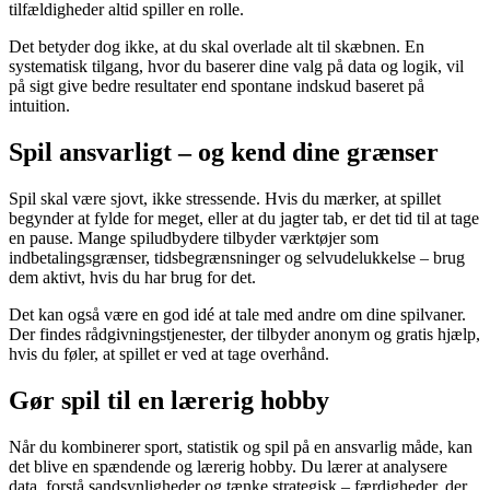
tilfældigheder altid spiller en rolle.
Det betyder dog ikke, at du skal overlade alt til skæbnen. En
systematisk tilgang, hvor du baserer dine valg på data og logik, vil
på sigt give bedre resultater end spontane indskud baseret på
intuition.
Spil ansvarligt – og kend dine grænser
Spil skal være sjovt, ikke stressende. Hvis du mærker, at spillet
begynder at fylde for meget, eller at du jagter tab, er det tid til at tage
en pause. Mange spiludbydere tilbyder værktøjer som
indbetalingsgrænser, tidsbegrænsninger og selvudelukkelse – brug
dem aktivt, hvis du har brug for det.
Det kan også være en god idé at tale med andre om dine spilvaner.
Der findes rådgivningstjenester, der tilbyder anonym og gratis hjælp,
hvis du føler, at spillet er ved at tage overhånd.
Gør spil til en lærerig hobby
Når du kombinerer sport, statistik og spil på en ansvarlig måde, kan
det blive en spændende og lærerig hobby. Du lærer at analysere
data, forstå sandsynligheder og tænke strategisk – færdigheder, der