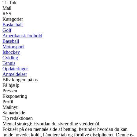
TikTok
Mail
RSS
Kategorier
Basketball
Golf
Amerikansk fodbold
Baseball
Motorsport
Ishockey
Cykling
Tennis
Opdateringer
Anmeldelser
Bliv klogere på os
Få hjælp
Pressen
Eksponering
Profil
Mailnyt
Samarbejde
Tip redaktionen
Mental strategi: Hvordan du styrer dine væddemål
Fokusér på den mentale side af betting, herunder hvordan du kan
holde hovedet koldt, håndtere tab og forblive disciplineret. Denne e-