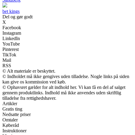
bet kings
Del og gør godt
X
Facebook
Instagram
LinkedIn
YouTube
Pinterest
TikTok
Mail
RSS
© Alt materiale er beskyttet.
© Indholdet må ikke gengives uden tilladelse. Nogle links på siden
kan give os kommission ved køb.
© Ophavsret gælder for alt indhold her. Vi kan få en del af salget
gennem produktlinks. Indhold må ikke anvendes uden skriftlig
tilladelse fra rettighedshaver.
Artikler
Gratis ting
Nedsatte priser
Omtaler
Køberåd
Instruktioner