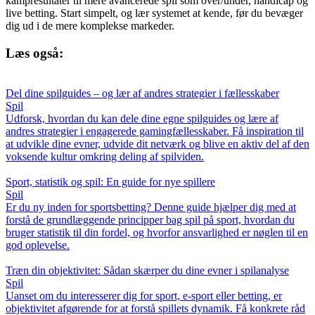
kampresultater til mere avancerede spil som over/under, handicap og
live betting. Start simpelt, og lær systemet at kende, før du bevæger
dig ud i de mere komplekse markeder.
Læs også:
Del dine spilguides – og lær af andres strategier i fællesskaber
Spil
Udforsk, hvordan du kan dele dine egne spilguides og lære af
andres strategier i engagerede gamingfællesskaber. Få inspiration til
at udvikle dine evner, udvide dit netværk og blive en aktiv del af den
voksende kultur omkring deling af spilviden.
Sport, statistik og spil: En guide for nye spillere
Spil
Er du ny inden for sportsbetting? Denne guide hjælper dig med at
forstå de grundlæggende principper bag spil på sport, hvordan du
bruger statistik til din fordel, og hvorfor ansvarlighed er nøglen til en
god oplevelse.
Træn din objektivitet: Sådan skærper du dine evner i spilanalyse
Spil
Uanset om du interesserer dig for sport, e-sport eller betting, er
objektivitet afgørende for at forstå spillets dynamik. Få konkrete råd