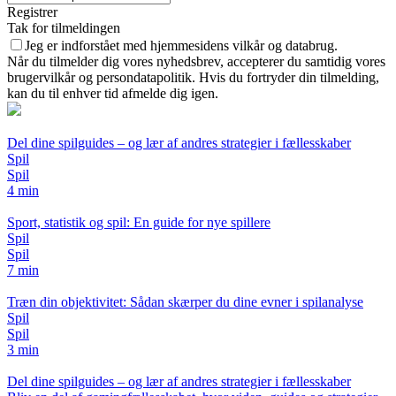
Registrer
Tak for tilmeldingen
Jeg er indforstået med hjemmesidens vilkår og databrug.
Når du tilmelder dig vores nyhedsbrev, accepterer du samtidig vores
brugervilkår og persondatapolitik. Hvis du fortryder din tilmelding,
kan du til enhver tid afmelde dig igen.
Del dine spilguides – og lær af andres strategier i fællesskaber
Spil
Spil
4 min
Sport, statistik og spil: En guide for nye spillere
Spil
Spil
7 min
Træn din objektivitet: Sådan skærper du dine evner i spilanalyse
Spil
Spil
3 min
Del dine spilguides – og lær af andres strategier i fællesskaber