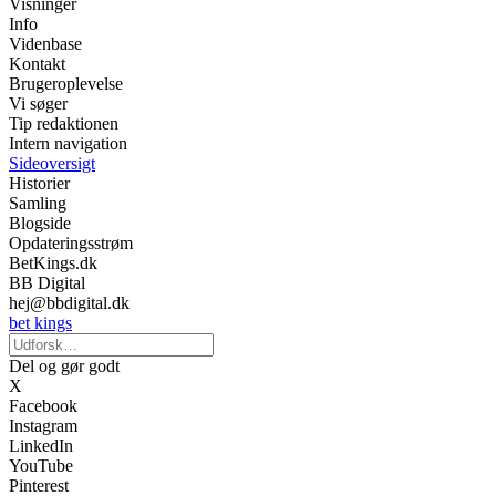
Visninger
Info
Videnbase
Kontakt
Brugeroplevelse
Vi søger
Tip redaktionen
Intern navigation
Sideoversigt
Historier
Samling
Blogside
Opdateringsstrøm
BetKings.dk
BB Digital
hej@bbdigital.dk
bet kings
Del og gør godt
X
Facebook
Instagram
LinkedIn
YouTube
Pinterest