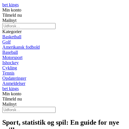
bet kings
Min konto
Tilmeld nu
Mailnyt
Kategorier
Basketball
Golf
Amerikansk fodbold
Baseball
Motorsport
Ishockey
Cykling
Tennis
Opdateringer
Anmeldelser
bet kings
Min konto
Tilmeld nu
Mailnyt
Sport, statistik og spil: En guide for nye