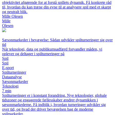
objektivitet afgørende for at forstå spillets dynamik. Få konkrete råd
til, hvordan du kan træne din evne til at analysere spil med et skarpt
og neutralt blik.
Mille Olesen
Mille
Olesen
Sæsonmarkeder i bevægelse: Sådan udvikler spilturneringer sig over
tid
Når teknologi, data og publikumsadfærd forvandler måden, vi
oplever og deltager i spilturneringer på
Spil
Spil
E-sport
Spilturneringer
Dataanalyse
Sæsonmarkeder
Teknologi
7 min
Spilturneringer er i konstant forandring. Nye teknologier, globale
tidszoner og engagerede fællesskaber ændrer dynamikken i
sæsonmarkederne. Få indblik i, hvordan turneringer udvikler sig
over tid, og hvad der driver bevægelsen bag de moderne
spilmarkeder.