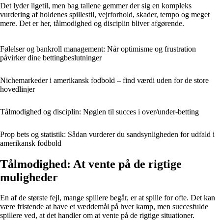
Det lyder ligetil, men bag tallene gemmer der sig en kompleks
vurdering af holdenes spillestil, vejrforhold, skader, tempo og meget
mere. Det er her, tålmodighed og disciplin bliver afgørende.
Følelser og bankroll management: Når optimisme og frustration
påvirker dine bettingbeslutninger
Nichemarkeder i amerikansk fodbold – find værdi uden for de store
hovedlinjer
Tålmodighed og disciplin: Nøglen til succes i over/under-betting
Prop bets og statistik: Sådan vurderer du sandsynligheden for udfald i
amerikansk fodbold
Tålmodighed: At vente på de rigtige
muligheder
En af de største fejl, mange spillere begår, er at spille for ofte. Det kan
være fristende at have et væddemål på hver kamp, men succesfulde
spillere ved, at det handler om at vente på de rigtige situationer.