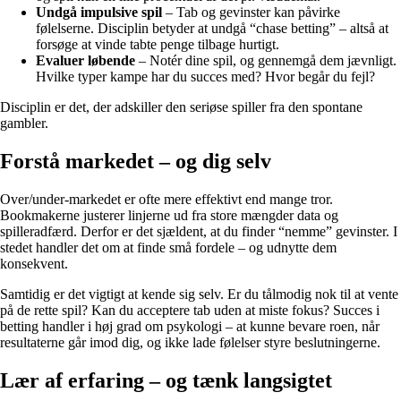
Undgå impulsive spil
– Tab og gevinster kan påvirke
følelserne. Disciplin betyder at undgå “chase betting” – altså at
forsøge at vinde tabte penge tilbage hurtigt.
Evaluer løbende
– Notér dine spil, og gennemgå dem jævnligt.
Hvilke typer kampe har du succes med? Hvor begår du fejl?
Disciplin er det, der adskiller den seriøse spiller fra den spontane
gambler.
Forstå markedet – og dig selv
Over/under-markedet er ofte mere effektivt end mange tror.
Bookmakerne justerer linjerne ud fra store mængder data og
spilleradfærd. Derfor er det sjældent, at du finder “nemme” gevinster. I
stedet handler det om at finde små fordele – og udnytte dem
konsekvent.
Samtidig er det vigtigt at kende sig selv. Er du tålmodig nok til at vente
på de rette spil? Kan du acceptere tab uden at miste fokus? Succes i
betting handler i høj grad om psykologi – at kunne bevare roen, når
resultaterne går imod dig, og ikke lade følelser styre beslutningerne.
Lær af erfaring – og tænk langsigtet