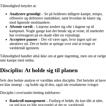
Tålmodighed betyder at:
Analysere grundigt
– Se på holdenes tidligere kampe, tempo,
offensive og defensive statistikker, samt hvordan de klarer sig
mod lignende modstandere.
Afvente værdi
– Linjerne ændrer sig ofte i dagene op til
kampstart. Nogle gange kan det betale sig at vente, til markedet
har overreageret på en skade eller en vejrudsigt.
Acceptere pauser
– Der vil være uger, hvor ingen spil ser
attraktive ud. Det er bedre at springe over end at tvinge et
væddemål igennem.
Tålmodighed handler altså ikke om at gøre ingenting, men om at vælge
sine kampe med omhu.
Disciplin: At holde sig til planen
Selv den bedste analyse er værdiløs uden disciplin. Det betyder at have
en klar strategi – og holde sig til den, også når resultaterne svinger.
Disciplin i over/under-betting indebærer:
Bankroll management
– Fastlæg et beløb, du kan tåle at tabe,
og spil kun en lille procentdel af det pr. væddemål.