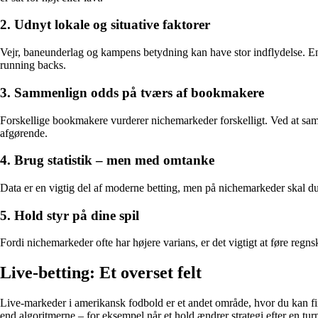
2. Udnyt lokale og situative faktorer
Vejr, baneunderlag og kampens betydning kan have stor indflydelse. En 
running backs.
3. Sammenlign odds på tværs af bookmakere
Forskellige bookmakere vurderer nichemarkeder forskelligt. Ved at samme
afgørende.
4. Brug statistik – men med omtanke
Data er en vigtig del af moderne betting, men på nichemarkeder skal du 
5. Hold styr på dine spil
Fordi nichemarkeder ofte har højere varians, er det vigtigt at føre regns
Live-betting: Et overset felt
Live-markeder i amerikansk fodbold er et andet område, hvor du kan fi
end algoritmerne – for eksempel når et hold ændrer strategi efter en tur