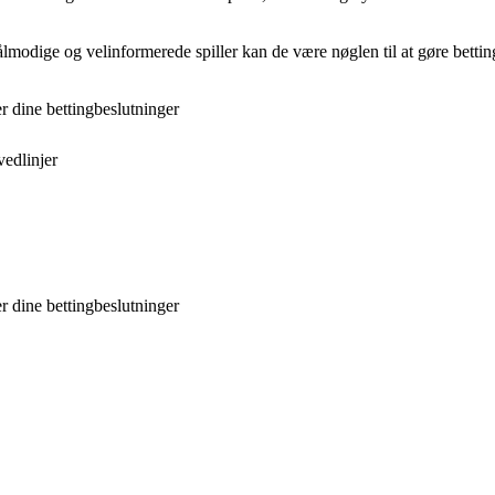
lmodige og velinformerede spiller kan de være nøglen til at gøre betti
r dine bettingbeslutninger
vedlinjer
r dine bettingbeslutninger