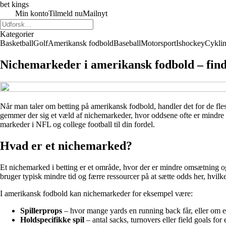
bet kings
Min konto
Tilmeld nu
Mailnyt
Kategorier
Basketball
Golf
Amerikansk fodbold
Baseball
Motorsport
Ishockey
Cykli
Nichemarkeder i amerikansk fodbold – find 
Når man taler om betting på amerikansk fodbold, handler det for de fl
gemmer der sig et væld af nichemarkeder, hvor oddsene ofte er mindre
markeder i NFL og college football til din fordel.
Hvad er et nichemarked?
Et nichemarked i betting er et område, hvor der er mindre omsætning og f
bruger typisk mindre tid og færre ressourcer på at sætte odds her, hvilket
I amerikansk fodbold kan nichemarkeder for eksempel være:
Spillerprops
– hvor mange yards en running back får, eller om 
Holdspecifikke spil
– antal sacks, turnovers eller field goals for 