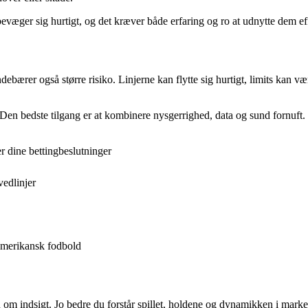
væger sig hurtigt, og det kræver både erfaring og ro at udnytte dem eff
rer også større risiko. Linjerne kan flytte sig hurtigt, limits kan være 
 Den bedste tilgang er at kombinere nysgerrighed, data og sund fornuft.
r dine bettingbeslutninger
vedlinjer
 amerikansk fodbold
om indsigt. Jo bedre du forstår spillet, holdene og dynamikken i marked