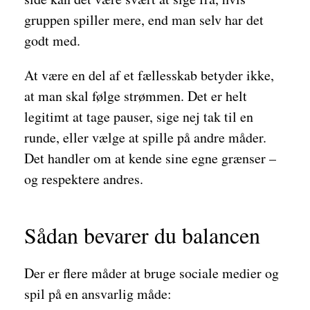
gruppen spiller mere, end man selv har det
godt med.
At være en del af et fællesskab betyder ikke,
at man skal følge strømmen. Det er helt
legitimt at tage pauser, sige nej tak til en
runde, eller vælge at spille på andre måder.
Det handler om at kende sine egne grænser –
og respektere andres.
Sådan bevarer du balancen
Der er flere måder at bruge sociale medier og
spil på en ansvarlig måde: