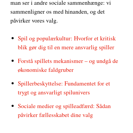
man ser i andre sociale sammenhænge: vi
sammenligner os med hinanden, og det
påvirker vores valg.
Spil og populærkultur: Hvorfor et kritisk
blik gør dig til en mere ansvarlig spiller
Forstå spillets mekanismer – og undgå de
økonomiske faldgruber
Spillerbeskyttelse: Fundamentet for et
trygt og ansvarligt spilunivers
Sociale medier og spilleadfærd: Sådan
påvirker fællesskabet dine valg