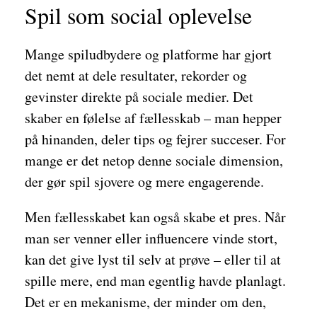
Spil som social oplevelse
Mange spiludbydere og platforme har gjort
det nemt at dele resultater, rekorder og
gevinster direkte på sociale medier. Det
skaber en følelse af fællesskab – man hepper
på hinanden, deler tips og fejrer succeser. For
mange er det netop denne sociale dimension,
der gør spil sjovere og mere engagerende.
Men fællesskabet kan også skabe et pres. Når
man ser venner eller influencere vinde stort,
kan det give lyst til selv at prøve – eller til at
spille mere, end man egentlig havde planlagt.
Det er en mekanisme, der minder om den,