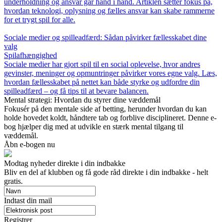
underholdning og ansvar går hånd i hånd. Artiklen sætter fokus på,
hvordan teknologi, oplysning og fælles ansvar kan skabe rammerne
for et trygt spil for alle.
Sociale medier og spilleadfærd: Sådan påvirker fællesskabet dine
valg
Spilafhængighed
Sociale medier har gjort spil til en social oplevelse, hvor andres
gevinster, meninger og opmuntringer påvirker vores egne valg. Læs,
hvordan fællesskabet på nettet kan både styrke og udfordre din
spilleadfærd – og få tips til at bevare balancen.
Mental strategi: Hvordan du styrer dine væddemål
Fokusér på den mentale side af betting, herunder hvordan du kan
holde hovedet koldt, håndtere tab og forblive disciplineret. Denne e-
bog hjælper dig med at udvikle en stærk mental tilgang til
væddemål.
Åbn e-bogen nu
Modtag nyheder direkte i din indbakke
Bliv en del af klubben og få gode råd direkte i din indbakke - helt
gratis.
Indtast din mail
Registrer