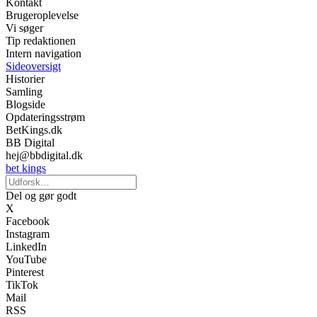
Kontakt
Brugeroplevelse
Vi søger
Tip redaktionen
Intern navigation
Sideoversigt
Historier
Samling
Blogside
Opdateringsstrøm
BetKings.dk
BB Digital
hej@bbdigital.dk
bet kings
Del og gør godt
X
Facebook
Instagram
LinkedIn
YouTube
Pinterest
TikTok
Mail
RSS