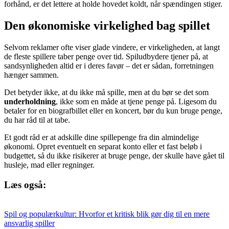
forhånd, er det lettere at holde hovedet koldt, når spændingen stiger.
Den økonomiske virkelighed bag spillet
Selvom reklamer ofte viser glade vindere, er virkeligheden, at langt
de fleste spillere taber penge over tid. Spiludbydere tjener på, at
sandsynligheden altid er i deres favør – det er sådan, forretningen
hænger sammen.
Det betyder ikke, at du ikke må spille, men at du bør se det som
underholdning
, ikke som en måde at tjene penge på. Ligesom du
betaler for en biografbillet eller en koncert, bør du kun bruge penge,
du har råd til at tabe.
Et godt råd er at adskille dine spillepenge fra din almindelige
økonomi. Opret eventuelt en separat konto eller et fast beløb i
budgettet, så du ikke risikerer at bruge penge, der skulle have gået til
husleje, mad eller regninger.
Læs også:
Spil og populærkultur: Hvorfor et kritisk blik gør dig til en mere
ansvarlig spiller