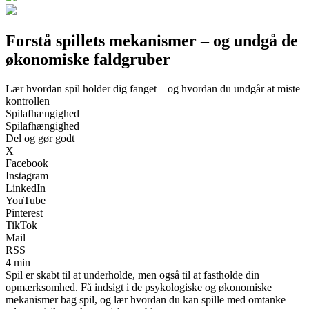
Forstå spillets mekanismer – og undgå de
økonomiske faldgruber
Lær hvordan spil holder dig fanget – og hvordan du undgår at miste
kontrollen
Spilafhængighed
Spilafhængighed
Del og gør godt
X
Facebook
Instagram
LinkedIn
YouTube
Pinterest
TikTok
Mail
RSS
4 min
Spil er skabt til at underholde, men også til at fastholde din
opmærksomhed. Få indsigt i de psykologiske og økonomiske
mekanismer bag spil, og lær hvordan du kan spille med omtanke