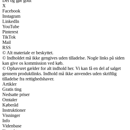
Del og gør godt
X
Facebook
Instagram
LinkedIn
YouTube
Pinterest
TikTok
Mail
RSS
© Alt materiale er beskyttet.
© Indholdet må ikke gengives uden tilladelse. Nogle links på siden
kan give os kommission ved køb.
© Ophavsret gælder for alt indhold her. Vi kan få en del af salget
gennem produktlinks. Indhold må ikke anvendes uden skriftlig
tilladelse fra rettighedshaver.
Artikler
Gratis ting
Nedsatte priser
Omtaler
Køberåd
Instruktioner
Visninger
Info
Videnbase