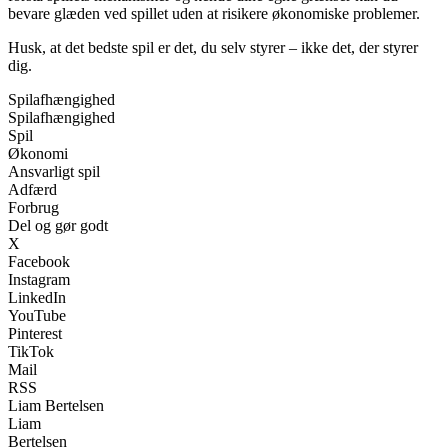
bevare glæden ved spillet uden at risikere økonomiske problemer.
Husk, at det bedste spil er det, du selv styrer – ikke det, der styrer
dig.
Spilafhængighed
Spilafhængighed
Spil
Økonomi
Ansvarligt spil
Adfærd
Forbrug
Del og gør godt
X
Facebook
Instagram
LinkedIn
YouTube
Pinterest
TikTok
Mail
RSS
Liam Bertelsen
Liam
Bertelsen