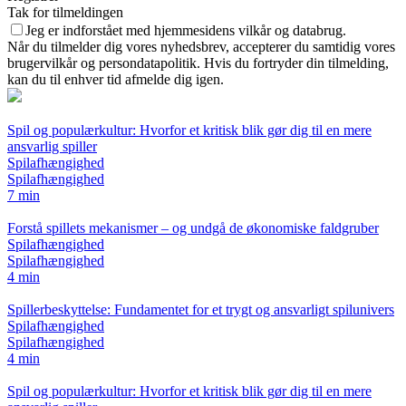
Tak for tilmeldingen
Jeg er indforstået med hjemmesidens vilkår og databrug.
Når du tilmelder dig vores nyhedsbrev, accepterer du samtidig vores
brugervilkår og persondatapolitik. Hvis du fortryder din tilmelding,
kan du til enhver tid afmelde dig igen.
Spil og populærkultur: Hvorfor et kritisk blik gør dig til en mere
ansvarlig spiller
Spilafhængighed
Spilafhængighed
7 min
Forstå spillets mekanismer – og undgå de økonomiske faldgruber
Spilafhængighed
Spilafhængighed
4 min
Spillerbeskyttelse: Fundamentet for et trygt og ansvarligt spilunivers
Spilafhængighed
Spilafhængighed
4 min
Spil og populærkultur: Hvorfor et kritisk blik gør dig til en mere