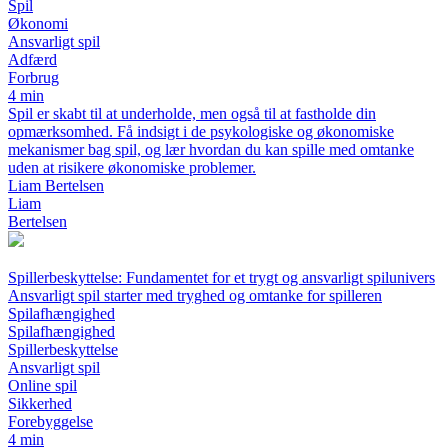
Spil
Økonomi
Ansvarligt spil
Adfærd
Forbrug
4 min
Spil er skabt til at underholde, men også til at fastholde din
opmærksomhed. Få indsigt i de psykologiske og økonomiske
mekanismer bag spil, og lær hvordan du kan spille med omtanke
uden at risikere økonomiske problemer.
Liam Bertelsen
Liam
Bertelsen
Spillerbeskyttelse: Fundamentet for et trygt og ansvarligt spilunivers
Ansvarligt spil starter med tryghed og omtanke for spilleren
Spilafhængighed
Spilafhængighed
Spillerbeskyttelse
Ansvarligt spil
Online spil
Sikkerhed
Forebyggelse
4 min