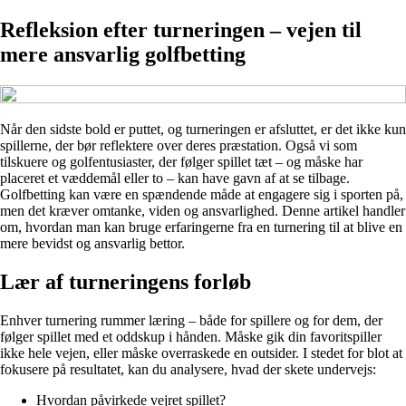
Refleksion efter turneringen – vejen til
mere ansvarlig golfbetting
Når den sidste bold er puttet, og turneringen er afsluttet, er det ikke kun
spillerne, der bør reflektere over deres præstation. Også vi som
tilskuere og golfentusiaster, der følger spillet tæt – og måske har
placeret et væddemål eller to – kan have gavn af at se tilbage.
Golfbetting kan være en spændende måde at engagere sig i sporten på,
men det kræver omtanke, viden og ansvarlighed. Denne artikel handler
om, hvordan man kan bruge erfaringerne fra en turnering til at blive en
mere bevidst og ansvarlig bettor.
Lær af turneringens forløb
Enhver turnering rummer læring – både for spillere og for dem, der
følger spillet med et oddskup i hånden. Måske gik din favoritspiller
ikke hele vejen, eller måske overraskede en outsider. I stedet for blot at
fokusere på resultatet, kan du analysere, hvad der skete undervejs:
Hvordan påvirkede vejret spillet?