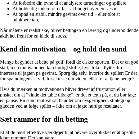
At forbedre din evne til at analysere turneringer og spillere.
At holde dig inden for et fastsat budget over en sæson.
At opnå en stabil, mindre gevinst over tid – eller blot at
minimere tab.
Når målene er realistiske, bliver bettingen en lærerig og underholdende
aktivitet frem for en kilde til stress.
Kend din motivation – og hold den sund
Mange begynder at bette på golf, fordi de elsker sporten. Det er en god
start, men motivationen kan hurtigt skifte, hvis fokus flyttes fra
interesse til jagten på gevinst. Spørg dig selv, hvorfor du spiller: Er det
for spændingens skyld, for at teste din viden, eller for at tjene penge?
Hvis du mærker, at motivationen bliver drevet af frustration eller
ønsket om at “vinde det tabte tilbage”, er det et tegn på, at du bør tage
en pause. En sund motivation handler om nysgerrighed, strategi og
glæden ved at følge spillet – ikke om at jagte hurtige resultater.
Sæt rammer for din betting
Et af de mest effektive værktøjer til at bevare overblikket er at opstille
klare rammer. Det kan være: