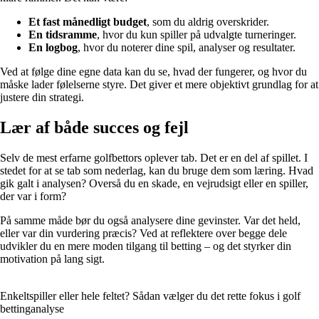
Et fast månedligt budget
, som du aldrig overskrider.
En tidsramme
, hvor du kun spiller på udvalgte turneringer.
En logbog
, hvor du noterer dine spil, analyser og resultater.
Ved at følge dine egne data kan du se, hvad der fungerer, og hvor du
måske lader følelserne styre. Det giver et mere objektivt grundlag for at
justere din strategi.
Lær af både succes og fejl
Selv de mest erfarne golfbettors oplever tab. Det er en del af spillet. I
stedet for at se tab som nederlag, kan du bruge dem som læring. Hvad
gik galt i analysen? Overså du en skade, en vejrudsigt eller en spiller,
der var i form?
På samme måde bør du også analysere dine gevinster. Var det held,
eller var din vurdering præcis? Ved at reflektere over begge dele
udvikler du en mere moden tilgang til betting – og det styrker din
motivation på lang sigt.
Enkeltspiller eller hele feltet? Sådan vælger du det rette fokus i golf
bettinganalyse