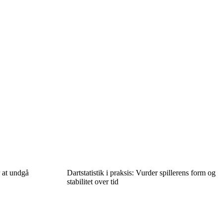
r at undgå
Dartstatistik i praksis: Vurder spillerens form og
stabilitet over tid