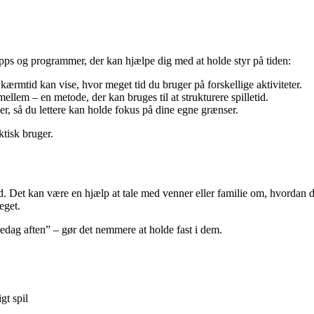
ps og programmer, der kan hjælpe dig med at holde styr på tiden:
rmtid kan vise, hvor meget tid du bruger på forskellige aktiviteter.
mellem – en metode, der kan bruges til at strukturere spilletid.
r, så du lettere kan holde fokus på dine egne grænser.
ktisk bruger.
Det kan være en hjælp at tale med venner eller familie om, hvordan du s
eget.
redag aften” – gør det nemmere at holde fast i dem.
gt spil