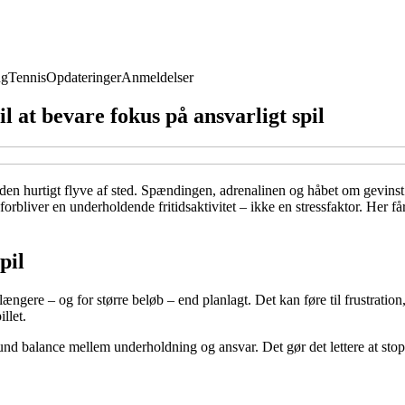
ng
Tennis
Opdateringer
Anmeldelser
l at bevare fokus på ansvarligt spil
iden hurtigt flyve af sted. Spændingen, adrenalinen og håbet om gevinst k
 forbliver en underholdende fritidsaktivitet – ikke en stressfaktor. Her 
pil
længere – og for større beløb – end planlagt. Det kan føre til frustratio
llet.
nd balance mellem underholdning og ansvar. Det gør det lettere at stoppe