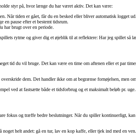
 holde styr på, hvor længe du har været aktiv. Det kan være:
en. Når tiden er gået, får du en besked eller bliver automatisk logget ud
ge en pause efter et bestemt tidsrum.
u har brugt over en periode.
illets rytme og giver dig et øjeblik til at reflektere: Har jeg spillet så 
get tid du vil bruge. Det kan være en time om aftenen eller et par timer 
at overskride dem. Det handler ikke om at begrænse fornøjelsen, men om a
 ved at fastsætte både et tidsforbrug og et maksimalt beløb pr. uge. Det 
are fokus og træffe bedre beslutninger. Når du spiller kontinuerligt, ka
 noget helt andet: gå en tur, lav en kop kaffe, eller tjek ind med en ven