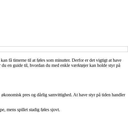
an få timerne til at føles som minutter. Derfor er det vigtigt at have
får du en guide til, hvordan du med enkle værktøjer kan holde styr på
n, økonomisk pres og dårlig samvittighed. At have styr på tiden handler
, mens spillet stadig føles sjovt.