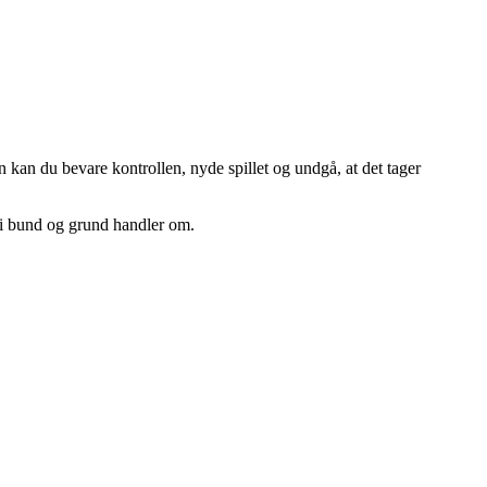
 kan du bevare kontrollen, nyde spillet og undgå, at det tager
l i bund og grund handler om.