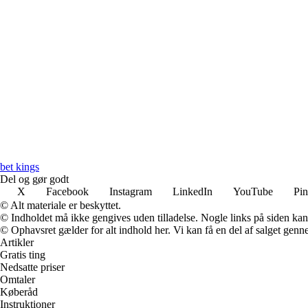
bet kings
Del og gør godt
X
Facebook
Instagram
LinkedIn
YouTube
Pin
© Alt materiale er beskyttet.
© Indholdet må ikke gengives uden tilladelse. Nogle links på siden ka
© Ophavsret gælder for alt indhold her. Vi kan få en del af salget genne
Artikler
Gratis ting
Nedsatte priser
Omtaler
Køberåd
Instruktioner