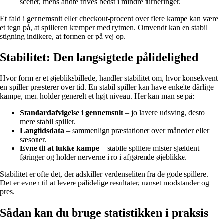
scener, mens andre trives bedst i mindre turneringer.
Et fald i gennemsnit eller checkout-procent over flere kampe kan være
et tegn på, at spilleren kæmper med rytmen. Omvendt kan en stabil
stigning indikere, at formen er på vej op.
Stabilitet: Den langsigtede pålidelighed
Hvor form er et øjebliksbillede, handler stabilitet om, hvor konsekvent
en spiller præsterer over tid. En stabil spiller kan have enkelte dårlige
kampe, men holder generelt et højt niveau. Her kan man se på:
Standardafvigelse i gennemsnit
– jo lavere udsving, desto
mere stabil spiller.
Langtidsdata
– sammenlign præstationer over måneder eller
sæsoner.
Evne til at lukke kampe
– stabile spillere mister sjældent
føringer og holder nerverne i ro i afgørende øjeblikke.
Stabilitet er ofte det, der adskiller verdenseliten fra de gode spillere.
Det er evnen til at levere pålidelige resultater, uanset modstander og
pres.
Sådan kan du bruge statistikken i praksis