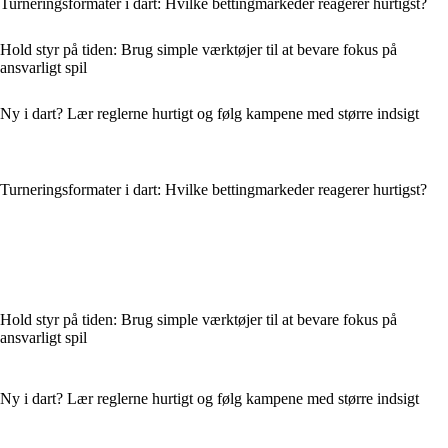
Turneringsformater i dart: Hvilke bettingmarkeder reagerer hurtigst?
Hold styr på tiden: Brug simple værktøjer til at bevare fokus på
ansvarligt spil
Ny i dart? Lær reglerne hurtigt og følg kampene med større indsigt
Turneringsformater i dart: Hvilke bettingmarkeder reagerer hurtigst?
Hold styr på tiden: Brug simple værktøjer til at bevare fokus på
ansvarligt spil
Ny i dart? Lær reglerne hurtigt og følg kampene med større indsigt