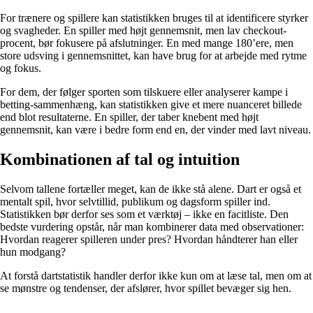
For trænere og spillere kan statistikken bruges til at identificere styrker
og svagheder. En spiller med højt gennemsnit, men lav checkout-
procent, bør fokusere på afslutninger. En med mange 180’ere, men
store udsving i gennemsnittet, kan have brug for at arbejde med rytme
og fokus.
For dem, der følger sporten som tilskuere eller analyserer kampe i
betting-sammenhæng, kan statistikken give et mere nuanceret billede
end blot resultaterne. En spiller, der taber knebent med højt
gennemsnit, kan være i bedre form end en, der vinder med lavt niveau.
Kombinationen af tal og intuition
Selvom tallene fortæller meget, kan de ikke stå alene. Dart er også et
mentalt spil, hvor selvtillid, publikum og dagsform spiller ind.
Statistikken bør derfor ses som et værktøj – ikke en facitliste. Den
bedste vurdering opstår, når man kombinerer data med observationer:
Hvordan reagerer spilleren under pres? Hvordan håndterer han eller
hun modgang?
At forstå dartstatistik handler derfor ikke kun om at læse tal, men om at
se mønstre og tendenser, der afslører, hvor spillet bevæger sig hen.