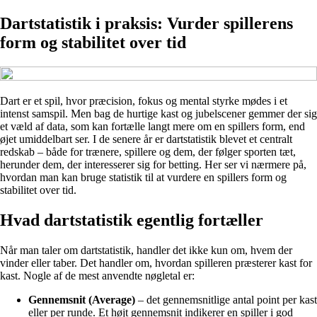
Dartstatistik i praksis: Vurder spillerens
form og stabilitet over tid
Dart er et spil, hvor præcision, fokus og mental styrke mødes i et
intenst samspil. Men bag de hurtige kast og jubelscener gemmer der sig
et væld af data, som kan fortælle langt mere om en spillers form, end
øjet umiddelbart ser. I de senere år er dartstatistik blevet et centralt
redskab – både for trænere, spillere og dem, der følger sporten tæt,
herunder dem, der interesserer sig for betting. Her ser vi nærmere på,
hvordan man kan bruge statistik til at vurdere en spillers form og
stabilitet over tid.
Hvad dartstatistik egentlig fortæller
Når man taler om dartstatistik, handler det ikke kun om, hvem der
vinder eller taber. Det handler om, hvordan spilleren præsterer kast for
kast. Nogle af de mest anvendte nøgletal er:
Gennemsnit (Average)
– det gennemsnitlige antal point per kast
eller per runde. Et højt gennemsnit indikerer en spiller i god