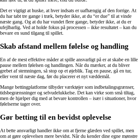
Det er vigtigt at huske, at hver indsats er uafhængig af den forrige. At
du har tabt tre gange i træk, betyder ikke, at du “er due” til at vinde
næste gang. Og at du har vundet flere gange, betyder ikke, at du er
ufejlbarlig. Ved at holde fokus på processen – ikke resultatet – kan du
bevare en sund tilgang til spillet.
Skab afstand mellem følelse og handling
En af de mest effektive måder at spille ansvarligt på er at skabe en lille
pause mellem følelsen og handlingen. Når du mærker, at du bliver
grebet af stemningen, så stop op et øjeblik. Tag en pause, gå en tur,
eller vent til næste dag, før du placerer et nyt væddemål.
Mange bettingplatforme tilbyder værktøjer som indbetalingsgrænser,
tidsbegrænsninger og selvudelukkelse. Det kan virke som små tiltag,
men de hjælper dig med at bevare kontrollen – især i situationer, hvor
følelserne tager over.
Gør betting til en bevidst oplevelse
At bette ansvarligt handler ikke om at fjerne glæden ved spillet, men
om at gøre oplevelsen mere bevidst. Når du kender dine egne mønstre