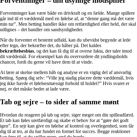
Forventninger – din usynlige modspiller
Forventninger kan være både en drivkraft og en fælde. Mange spillere
går ind til et væddemål med en følelse af, at “denne gang må det være
min tur”. Men betting handler ikke om retfærdighed eller held, der skal
udlignes – det handler om sandsynligheder.
Når du forventer et bestemt udfald, kan du ubevidst begynde at lede
efter tegn, der bekræfter det, du håber på. Det kaldes
bekræftelsesbias
, og det kan få dig til at overse fakta, der taler imod
dit væddemål. For eksempel kan du overvurdere dit yndlingsholds
chancer, fordi du gerne vil have dem til at vinde.
At lære at skelne mellem håb og analyse er en vigtig del af ansvarlig
betting. Spørg dig selv: “Ville jeg stadig placere dette væddemål, hvis
jeg ikke havde et følelsesmæssigt forhold til holdet?” Hvis svaret er
nej, er det måske bedre at lade være.
Tab og sejre – to sider af samme mønt
Hvordan du reagerer på tab og sejre, siger meget om din spilleadfærd.
Et tab kan føles uretfærdigt og skabe et behov for at “gøre det godt
igen”. En sejr kan give en følelse af kontrol og overlegenhed, som får
dig til at tro, at du har fundet en formel for succes. Begge reaktioner
kan føre til, at du spiller mere, end du burde.