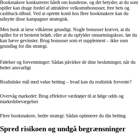
Bookmakere konkurrerer hårdt om kunderne, og det betyder, at du som
spiller kan drage fordel af attraktive velkomstbonusser, free bets og
cashback-tilbud. Ved at oprette konti hos flere bookmakere kan du
udnytte disse kampagner strategisk.
Men husk at læse vilkårene grundigt. Nogle bonusser kræver, at du
spiller for et bestemt beløb, eller at du opfylder omsætningskrav, før du
kan hæve gevinster. Brug bonusser som et supplement – ikke som
grundlag for din strategi.
Følelser og forventninger: Sådan påvirker de dine beslutninger, når du
better ansvarligt
Realistiske mål med value betting – hvad kan du realistisk forvente?
Overvåg markedet: Brug effektive værktøjer til at følge odds og
markedsbevægelser
Flere bookmakere, bedre strategi: Sådan optimerer du din betting
Spred risikoen og undgå begrænsninger