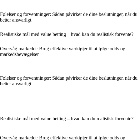
Følelser og forventninger: Sådan påvirker de dine beslutninger, når du
better ansvarligt
Realistiske mål med value betting – hvad kan du realistisk forvente?
Overvåg markedet: Brug effektive værktøjer til at følge odds og
markedsbevægelser
Følelser og forventninger: Sådan påvirker de dine beslutninger, når du
better ansvarligt
Realistiske mål med value betting – hvad kan du realistisk forvente?
Overvåg markedet: Brug effektive værktøjer til at følge odds og