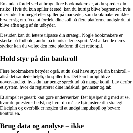
En anden fordel ved at bruge flere bookmakere er, at du spreder din
risiko. Hvis du kun spiller ét sted, kan du hurtigt blive begrænset, hvis
du vinder for meget eller spiller på markeder, som bookmakeren ikke
bryder sig om. Ved at fordele dine spil på flere platforme undgår du at
blive afhængig af én udbyder.
Desuden kan du lettere tilpasse din strategi. Nogle bookmakere er
stærke på fodbold, andre på tennis eller e-sport. Ved at kende deres
styrker kan du vælge den rette platform til det rette spil.
Hold styr på din bankroll
Flere bookmakere betyder også, at du skal have styr på din bankroll –
altså det samlede beløb, du spiller for. Det kan hurtigt blive
uoverskueligt, hvis du har penge spredt ud på mange konti. Lav derfor
et system, hvor du registrerer dine indskud, gevinster og tab.
Et simpelt regneark kan gøre underværker. Det hjælper dig med at se,
hvor du præsterer bedst, og hvor du måske bør justere din strategi.
Disciplin og overblik er nøglen til at undgå impulsspil og bevare
kontrollen.
Brug data og analyse – ikke