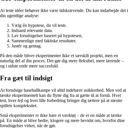
At teste idéer behøver ikke være tidskrævende. Du kan indarbejde det i
din ugentlige analyse:
Vælg én hypotese, du vil teste.
Indsaml relevante data.
Lav forudsigelser baseret på hypotesen.
Sammenlign med faktiske resultater.
Justér og gentag.
På den måde bliver eksperimenter ikke et særskilt projekt, men en
naturlig del af din proces. Det gør dig mere fleksibel, mere lærende –
og i sidste ende mere succesfuld.
Fra gæt til indsigt
At forudsige baseballkampe vil altid indebære usikkerhed. Men ved at
tænke eksperimentelt kan du flytte dig fra at gætte til at forstå. Hver
test, hver fejl og hver lille forbedring bringer dig tættere på at mestre
spillets kompleksitet.
Små eksperimenter er ikke bare et værktøj – de er en måde at tænke
på. En måde at blive bedre, klogere og mere bevidst om, hvorfor dine
forudsigelser virker, når de gør.