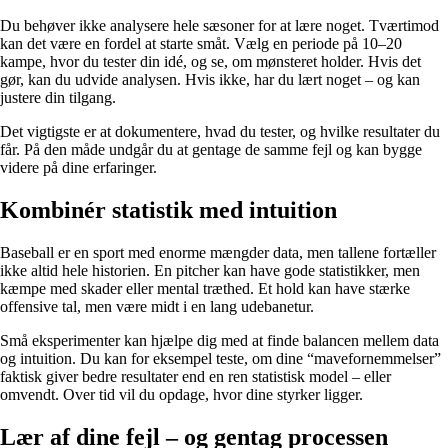
Du behøver ikke analysere hele sæsoner for at lære noget. Tværtimod
kan det være en fordel at starte småt. Vælg en periode på 10–20
kampe, hvor du tester din idé, og se, om mønsteret holder. Hvis det
gør, kan du udvide analysen. Hvis ikke, har du lært noget – og kan
justere din tilgang.
Det vigtigste er at dokumentere, hvad du tester, og hvilke resultater du
får. På den måde undgår du at gentage de samme fejl og kan bygge
videre på dine erfaringer.
Kombinér statistik med intuition
Baseball er en sport med enorme mængder data, men tallene fortæller
ikke altid hele historien. En pitcher kan have gode statistikker, men
kæmpe med skader eller mental træthed. Et hold kan have stærke
offensive tal, men være midt i en lang udebanetur.
Små eksperimenter kan hjælpe dig med at finde balancen mellem data
og intuition. Du kan for eksempel teste, om dine “mavefornemmelser”
faktisk giver bedre resultater end en ren statistisk model – eller
omvendt. Over tid vil du opdage, hvor dine styrker ligger.
Lær af dine fejl – og gentag processen