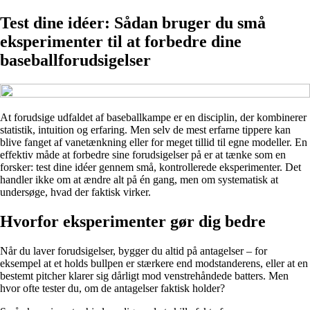
Test dine idéer: Sådan bruger du små
eksperimenter til at forbedre dine
baseballforudsigelser
At forudsige udfaldet af baseballkampe er en disciplin, der kombinerer
statistik, intuition og erfaring. Men selv de mest erfarne tippere kan
blive fanget af vanetænkning eller for meget tillid til egne modeller. En
effektiv måde at forbedre sine forudsigelser på er at tænke som en
forsker: test dine idéer gennem små, kontrollerede eksperimenter. Det
handler ikke om at ændre alt på én gang, men om systematisk at
undersøge, hvad der faktisk virker.
Hvorfor eksperimenter gør dig bedre
Når du laver forudsigelser, bygger du altid på antagelser – for
eksempel at et holds bullpen er stærkere end modstanderens, eller at en
bestemt pitcher klarer sig dårligt mod venstrehåndede batters. Men
hvor ofte tester du, om de antagelser faktisk holder?