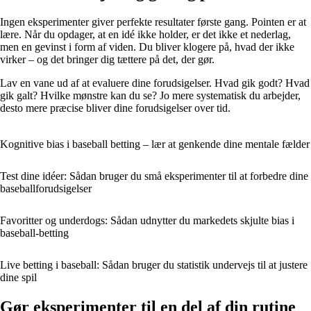
Ingen eksperimenter giver perfekte resultater første gang. Pointen er at
lære. Når du opdager, at en idé ikke holder, er det ikke et nederlag,
men en gevinst i form af viden. Du bliver klogere på, hvad der ikke
virker – og det bringer dig tættere på det, der gør.
Lav en vane ud af at evaluere dine forudsigelser. Hvad gik godt? Hvad
gik galt? Hvilke mønstre kan du se? Jo mere systematisk du arbejder,
desto mere præcise bliver dine forudsigelser over tid.
Kognitive bias i baseball betting – lær at genkende dine mentale fælder
Test dine idéer: Sådan bruger du små eksperimenter til at forbedre dine
baseballforudsigelser
Favoritter og underdogs: Sådan udnytter du markedets skjulte bias i
baseball-betting
Live betting i baseball: Sådan bruger du statistik undervejs til at justere
dine spil
Gør eksperimenter til en del af din rutine