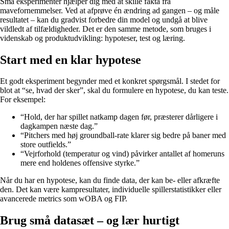
Små eksperimenter hjælper dig med at skille fakta fra
mavefornemmelser. Ved at afprøve én ændring ad gangen – og måle
resultatet – kan du gradvist forbedre din model og undgå at blive
vildledt af tilfældigheder. Det er den samme metode, som bruges i
videnskab og produktudvikling: hypoteser, test og læring.
Start med en klar hypotese
Et godt eksperiment begynder med et konkret spørgsmål. I stedet for
blot at “se, hvad der sker”, skal du formulere en hypotese, du kan teste.
For eksempel:
“Hold, der har spillet natkamp dagen før, præsterer dårligere i
dagkampen næste dag.”
“Pitchers med høj groundball-rate klarer sig bedre på baner med
store outfields.”
“Vejrforhold (temperatur og vind) påvirker antallet af homeruns
mere end holdenes offensive styrke.”
Når du har en hypotese, kan du finde data, der kan be- eller afkræfte
den. Det kan være kampresultater, individuelle spillerstatistikker eller
avancerede metrics som wOBA og FIP.
Brug små datasæt – og lær hurtigt