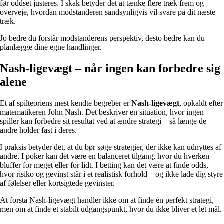
før oddset justeres. I skak betyder det at tænke flere træk frem og
overveje, hvordan modstanderen sandsynligvis vil svare på dit næste
træk.
Jo bedre du forstår modstanderens perspektiv, desto bedre kan du
planlægge dine egne handlinger.
Nash-ligevægt – når ingen kan forbedre sig
alene
Et af spilteoriens mest kendte begreber er
Nash-ligevægt
, opkaldt efter
matematikeren John Nash. Det beskriver en situation, hvor ingen
spiller kan forbedre sit resultat ved at ændre strategi – så længe de
andre holder fast i deres.
I praksis betyder det, at du bør søge strategier, der ikke kan udnyttes af
andre. I poker kan det være en balanceret tilgang, hvor du hverken
bluffer for meget eller for lidt. I betting kan det være at finde odds,
hvor risiko og gevinst står i et realistisk forhold – og ikke lade dig styre
af følelser eller kortsigtede gevinster.
At forstå Nash-ligevægt handler ikke om at finde én perfekt strategi,
men om at finde et stabilt udgangspunkt, hvor du ikke bliver et let mål.