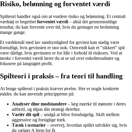
Risiko, belønning og forventet værdi
Spilteori handler også om at vurdere risiko og belønning. Et centralt
værktøj er begrebet
forventet værdi
– altså det gennemsnitlige
resultat, du kan forvente over tid, hvis du gentager en beslutning
mange gange.
Et væddemål med lav sandsynlighed for gevinst kan stadig være
fornuftigt, hvis gevinsten er stor nok. Omvendt kan et “sikkert” spil
være dårligt, hvis gevinsten er for lille i forhold til risikoen. Ved at
tænke i forventet værdi lærer du at se ud over enkeltresultater og
fokusere på langsigtet profit.
Spilteori i praksis – fra teori til handling
At bruge spilteori i praksis kræver øvelse. Her er nogle konkrete
måder, du kan anvende principperne på:
Analyser dine modstandere
– læg mærke til mønstre i deres
adfærd, og tilpas din strategi derefter.
Variér dit spil
– undgå at blive forudsigelig. Skift mellem
aggressive og forsigtige træk.
Tænk i scenarier
– overvej, hvordan spillet udvikler sig, hvis
du vælger A frem for B.