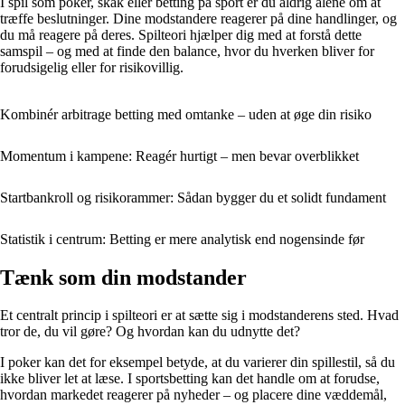
I spil som poker, skak eller betting på sport er du aldrig alene om at
træffe beslutninger. Dine modstandere reagerer på dine handlinger, og
du må reagere på deres. Spilteori hjælper dig med at forstå dette
samspil – og med at finde den balance, hvor du hverken bliver for
forudsigelig eller for risikovillig.
Kombinér arbitrage betting med omtanke – uden at øge din risiko
Momentum i kampene: Reagér hurtigt – men bevar overblikket
Startbankroll og risikorammer: Sådan bygger du et solidt fundament
Statistik i centrum: Betting er mere analytisk end nogensinde før
Tænk som din modstander
Et centralt princip i spilteori er at sætte sig i modstanderens sted. Hvad
tror de, du vil gøre? Og hvordan kan du udnytte det?
I poker kan det for eksempel betyde, at du varierer din spillestil, så du
ikke bliver let at læse. I sportsbetting kan det handle om at forudse,
hvordan markedet reagerer på nyheder – og placere dine væddemål,