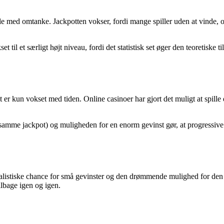
lle med omtanke. Jackpotten vokser, fordi mange spiller uden at vinde, og
til et særligt højt niveau, fordi det statistisk set øger den teoretiske ti
tet er kun vokset med tiden. Online casinoer har gjort det muligt at spil
mme jackpot) og muligheden for en enorm gevinst gør, at progressive au
n realistiske chance for små gevinster og den drømmende mulighed for den
tilbage igen og igen.