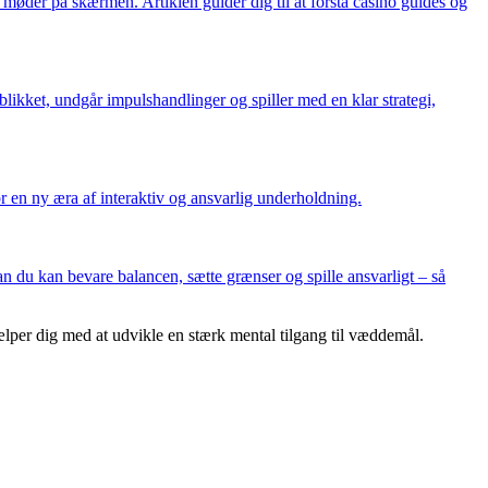
møder på skærmen. Artiklen guider dig til at forstå casino guides og
rblikket, undgår impulshandlinger og spiller med en klar strategi,
or en ny æra af interaktiv og ansvarlig underholdning.
dan du kan bevare balancen, sætte grænser og spille ansvarligt – så
ælper dig med at udvikle en stærk mental tilgang til væddemål.