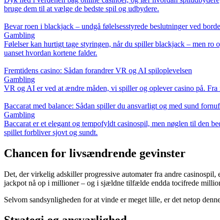
bruge dem til at vælge de bedste spil og udbydere.
Bevar roen i blackjack – undgå følelsesstyrede beslutninger ved borde
Gambling
Følelser kan hurtigt tage styringen, når du spiller blackjack – men ro 
uanset hvordan kortene falder.
Fremtidens casino: Sådan forandrer VR og AI spiloplevelsen
Gambling
VR og AI er ved at ændre måden, vi spiller og oplever casino på. Fra re
Baccarat med balance: Sådan spiller du ansvarligt og med sund fornuf
Gambling
Baccarat er et elegant og tempofyldt casinospil, men nøglen til den bed
spillet forbliver sjovt og sundt.
Chancen for livsændrende gevinster
Det, der virkelig adskiller progressive automater fra andre casinospil,
jackpot nå op i millioner – og i sjældne tilfælde endda tocifrede milli
Selvom sandsynligheden for at vinde er meget lille, er det netop den