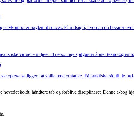
 software og platforme arbejder sammen for at skabe den oplevelse, du 
t
og selvkontrol er nøglen til succes. Få indsigt i, hvordan du bevarer ove
alistiske virtuelle miljøer til personlige spilguider åbner teknologien f
t
ste oplevelse ligger i at spille med omtanke. Få praktiske råd til, hvor
 hovedet koldt, håndtere tab og forblive disciplineret. Denne e-bog hj
is.