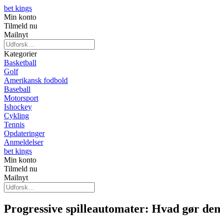
bet kings
Min konto
Tilmeld nu
Mailnyt
Kategorier
Basketball
Golf
Amerikansk fodbold
Baseball
Motorsport
Ishockey
Cykling
Tennis
Opdateringer
Anmeldelser
bet kings
Min konto
Tilmeld nu
Mailnyt
Progressive spilleautomater: Hvad gør de