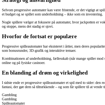
Strategi og ansvarlighed
Selvom progressive automater kan være fristende, er det vigtigt at spi
et budget og se spillet som underholdning – ikke som en investering.
Nogle spillere vælger at fokusere på automater, hvor jackpotten er vokset 
og stoppe, mens det stadig er sjovt.
Hvorfor de fortsat er populære
Progressive spilleautomater har eksisteret i årtier, men deres populari
som bonusrunder, 3D-grafik og interaktive temaer.
Kombinationen af underholdning, fællesskab (når mange spiller mod sa
online og på fysiske casinoer.
En blanding af drøm og virkelighed
I sidste ende er progressive spilleautomater et spil med to sider: de
fantasi, der gør dem så tiltrækkende – og som får spillere til at vende 
Gambling
Gambling
Spilleautomater