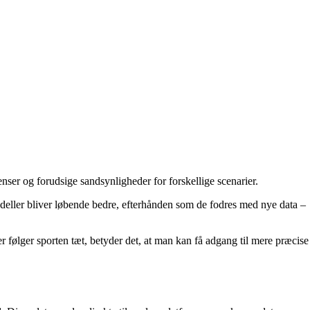
ser og forudsige sandsynligheder for forskellige scenarier.
eller bliver løbende bedre, efterhånden som de fodres med nye data –
er følger sporten tæt, betyder det, at man kan få adgang til mere præcise