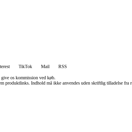
terest
TikTok
Mail
RSS
n give os kommission ved køb.
m produktlinks. Indhold må ikke anvendes uden skriftlig tilladelse fra r