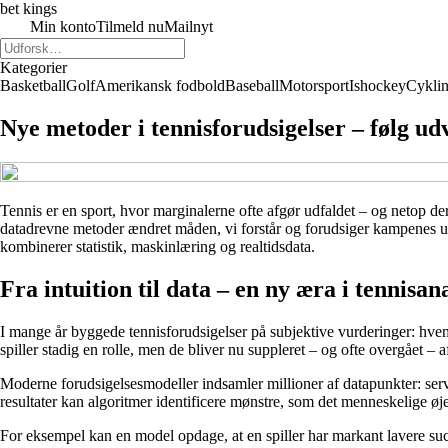
bet kings
Min konto
Tilmeld nu
Mailnyt
Kategorier
Basketball
Golf
Amerikansk fodbold
Baseball
Motorsport
Ishockey
Cykli
Nye metoder i tennisforudsigelser – følg ud
Tennis er en sport, hvor marginalerne ofte afgør udfaldet – og netop derf
datadrevne metoder ændret måden, vi forstår og forudsiger kampenes u
kombinerer statistik, maskinlæring og realtidsdata.
Fra intuition til data – en ny æra i tennisan
I mange år byggede tennisforudsigelser på subjektive vurderinger: hvem 
spiller stadig en rolle, men de bliver nu suppleret – og ofte overgået – 
Moderne forudsigelsesmodeller indsamler millioner af datapunkter: serv
resultater kan algoritmer identificere mønstre, som det menneskelige øje
For eksempel kan en model opdage, at en spiller har markant lavere succ