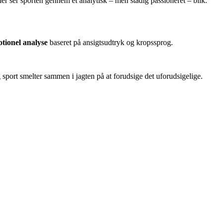
der ser sporten gennem et analytisk – men stadig passioneret – blik.
tionel analyse
baseret på ansigtsudtryk og kropssprog.
 sport smelter sammen i jagten på at forudsige det uforudsigelige.