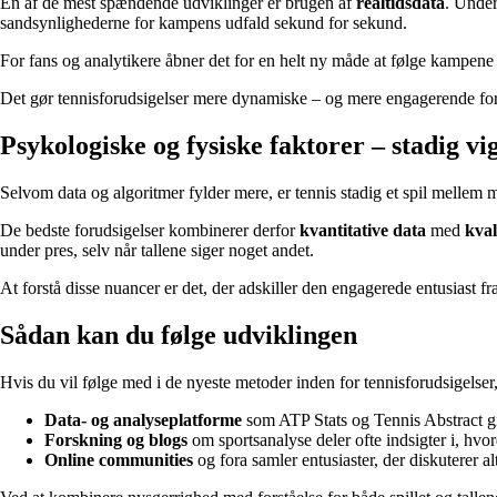
En af de mest spændende udviklinger er brugen af
realtidsdata
. Under
sandsynlighederne for kampens udfald sekund for sekund.
For fans og analytikere åbner det for en helt ny måde at følge kampene
Det gør tennisforudsigelser mere dynamiske – og mere engagerende for 
Psykologiske og fysiske faktorer – stadig vi
Selvom data og algoritmer fylder mere, er tennis stadig et spil melle
De bedste forudsigelser kombinerer derfor
kvantitative data
med
kval
under pres, selv når tallene siger noget andet.
At forstå disse nuancer er det, der adskiller den engagerede entusiast fra
Sådan kan du følge udviklingen
Hvis du vil følge med i de nyeste metoder inden for tennisforudsigelser, 
Data- og analyseplatforme
som ATP Stats og Tennis Abstract giv
Forskning og blogs
om sportsanalyse deler ofte indsigter i, hvo
Online communities
og fora samler entusiaster, der diskuterer alt