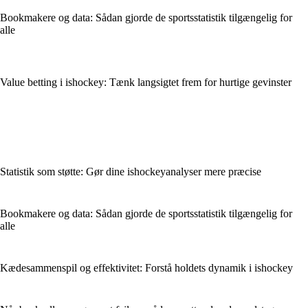
Bookmakere og data: Sådan gjorde de sportsstatistik tilgængelig for
alle
Value betting i ishockey: Tænk langsigtet frem for hurtige gevinster
Statistik som støtte: Gør dine ishockeyanalyser mere præcise
Bookmakere og data: Sådan gjorde de sportsstatistik tilgængelig for
alle
Kædesammenspil og effektivitet: Forstå holdets dynamik i ishockey