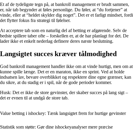
Et af de tydeligste tegn på, at bankroll management er brudt sammen,
er, når tab begynder at føles personlige. Du føler, at “du fortjener” at
vinde, eller at “heldet skylder dig noget”. Det er et farligt mindset, fordi
det flytter fokus fra strategi til følelser.
At acceptere tab som en naturlig del af betting er afgørende. Selv de
bedste spillere taber ofte – forskellen er, at de har planlagt for det. De
lader ikke et enkelt nederlag definere deres næste beslutning.
Langsigtet succes kræver tålmodighed
God bankroll management handler ikke om at vinde hurtigt, men om at
kunne spille længe. Det er en maraton, ikke en sprint. Ved at holde
indsatsen lav, bevare overblikket og respektere dine egne grænser, kan
du sikre, at du stadig er i spil, når de gode perioder kommer.
Husk: Det er ikke de store gevinster, der skaber succes på lang sigt –
det er evnen til at undgå de store tab.
Value betting i ishockey: Tænk langsigtet frem for hurtige gevinster
Statistik som støtte: Gør dine ishockeyanalyser mere præcise