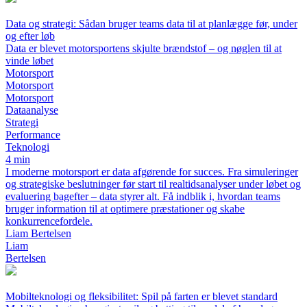
Data og strategi: Sådan bruger teams data til at planlægge før, under
og efter løb
Data er blevet motorsportens skjulte brændstof – og nøglen til at
vinde løbet
Motorsport
Motorsport
Motorsport
Dataanalyse
Strategi
Performance
Teknologi
4 min
I moderne motorsport er data afgørende for succes. Fra simuleringer
og strategiske beslutninger før start til realtidsanalyser under løbet og
evaluering bagefter – data styrer alt. Få indblik i, hvordan teams
bruger information til at optimere præstationer og skabe
konkurrencefordele.
Liam Bertelsen
Liam
Bertelsen
Mobilteknologi og fleksibilitet: Spil på farten er blevet standard