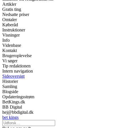
Artikler
Gratis ting
Nedsatte priser
Omtaler
Køberåd
Instruktioner
Visninger
Info
Videnbase
Kontakt
Brugeroplevelse
Vi søger
Tip redaktionen
Intern navigation
Sideoversigt
Historier
Samling
Blogside
Opdateringsstrøm
BetKings.dk
BB Digital
hej@bbdigital.dk
bet kings