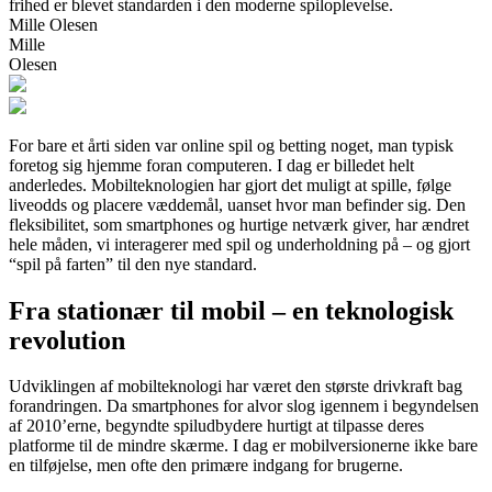
frihed er blevet standarden i den moderne spiloplevelse.
Mille Olesen
Mille
Olesen
For bare et årti siden var online spil og betting noget, man typisk
foretog sig hjemme foran computeren. I dag er billedet helt
anderledes. Mobilteknologien har gjort det muligt at spille, følge
liveodds og placere væddemål, uanset hvor man befinder sig. Den
fleksibilitet, som smartphones og hurtige netværk giver, har ændret
hele måden, vi interagerer med spil og underholdning på – og gjort
“spil på farten” til den nye standard.
Fra stationær til mobil – en teknologisk
revolution
Udviklingen af mobilteknologi har været den største drivkraft bag
forandringen. Da smartphones for alvor slog igennem i begyndelsen
af 2010’erne, begyndte spiludbydere hurtigt at tilpasse deres
platforme til de mindre skærme. I dag er mobilversionerne ikke bare
en tilføjelse, men ofte den primære indgang for brugerne.