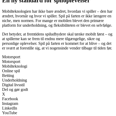
En ny standard for spiloplevelser
Mobilteknologien har ikke bare ændret, hvordan vi spiller – den har
ændret, hvornår og hvor vi spiller. Spil på farten er ikke længere en
niche, men normen. For mange er mobilen blevet den primære
platform for underholdning, og fleksibiliteten er blevet en selvfølge.
Det betyder, at fremtidens spiludbydere skal tænke mobilt først – og
at spillerne kan se frem til endnu mere tilgængelige, sikre og
personlige oplevelser. Spil på farten er kommet for at blive – og det
er svært at forestille sig, at vi nogensinde vender tilbage til tiden før.
Motorsport
Motorsport
Mobilteknologi
Online spil
Betting
Underholdning
Digital livsstil
Del og gør godt
X
Facebook
Instagram
LinkedIn
YouTube