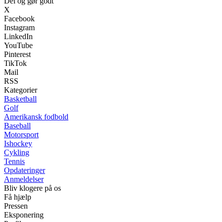
Del og gør godt
X
Facebook
Instagram
LinkedIn
YouTube
Pinterest
TikTok
Mail
RSS
Kategorier
Basketball
Golf
Amerikansk fodbold
Baseball
Motorsport
Ishockey
Cykling
Tennis
Opdateringer
Anmeldelser
Bliv klogere på os
Få hjælp
Pressen
Eksponering