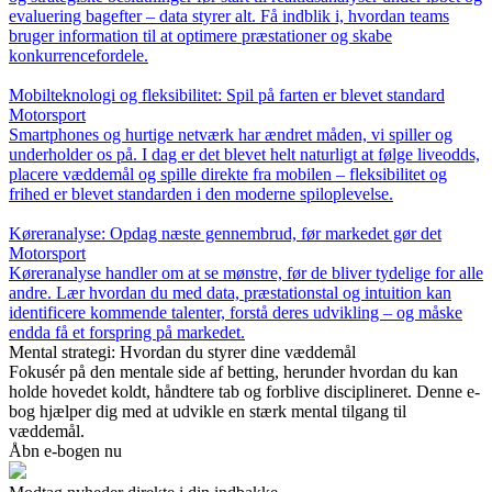
evaluering bagefter – data styrer alt. Få indblik i, hvordan teams
bruger information til at optimere præstationer og skabe
konkurrencefordele.
Mobilteknologi og fleksibilitet: Spil på farten er blevet standard
Motorsport
Smartphones og hurtige netværk har ændret måden, vi spiller og
underholder os på. I dag er det blevet helt naturligt at følge liveodds,
placere væddemål og spille direkte fra mobilen – fleksibilitet og
frihed er blevet standarden i den moderne spiloplevelse.
Køreranalyse: Opdag næste gennembrud, før markedet gør det
Motorsport
Køreranalyse handler om at se mønstre, før de bliver tydelige for alle
andre. Lær hvordan du med data, præstationstal og intuition kan
identificere kommende talenter, forstå deres udvikling – og måske
endda få et forspring på markedet.
Mental strategi: Hvordan du styrer dine væddemål
Fokusér på den mentale side af betting, herunder hvordan du kan
holde hovedet koldt, håndtere tab og forblive disciplineret. Denne e-
bog hjælper dig med at udvikle en stærk mental tilgang til
væddemål.
Åbn e-bogen nu