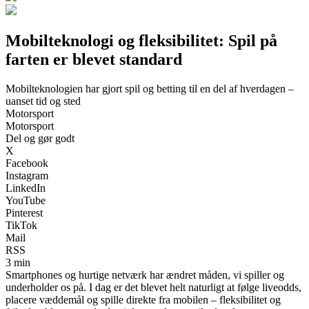
Mobilteknologi og fleksibilitet: Spil på
farten er blevet standard
Mobilteknologien har gjort spil og betting til en del af hverdagen –
uanset tid og sted
Motorsport
Motorsport
Del og gør godt
X
Facebook
Instagram
LinkedIn
YouTube
Pinterest
TikTok
Mail
RSS
3 min
Smartphones og hurtige netværk har ændret måden, vi spiller og
underholder os på. I dag er det blevet helt naturligt at følge liveodds,
placere væddemål og spille direkte fra mobilen – fleksibilitet og