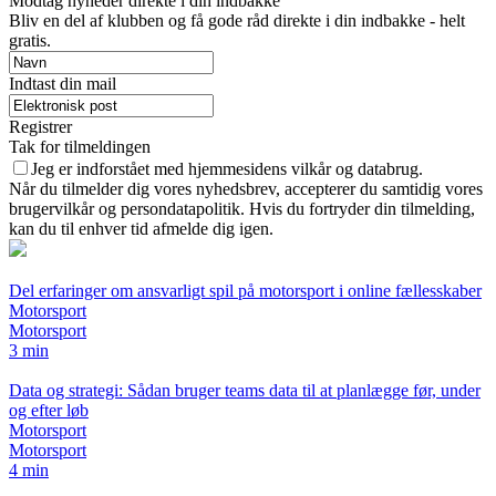
Modtag nyheder direkte i din indbakke
Bliv en del af klubben og få gode råd direkte i din indbakke - helt
gratis.
Indtast din mail
Registrer
Tak for tilmeldingen
Jeg er indforstået med hjemmesidens vilkår og databrug.
Når du tilmelder dig vores nyhedsbrev, accepterer du samtidig vores
brugervilkår og persondatapolitik. Hvis du fortryder din tilmelding,
kan du til enhver tid afmelde dig igen.
Del erfaringer om ansvarligt spil på motorsport i online fællesskaber
Motorsport
Motorsport
3 min
Data og strategi: Sådan bruger teams data til at planlægge før, under
og efter løb
Motorsport
Motorsport
4 min