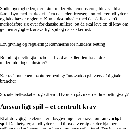
Spillemyndigheden, der hører under Skatteministeriet, blev sat til at
føre tilsyn med markedet. Den udsteder licenser, kontrollerer udbydere
og håndhæver reglerne. Kun virksomheder med dansk licens må
markedsføre sig over for danske spillere, og de skal leve op til krav om
gennemsigtighed, ansvarligt spil og datasikkerhed.
Lovgivning og regulering: Rammerne for nutidens betting
Branding i bettingbranchen – hvad adskiller den fra andre
underholdningsindustrier?
Når techbranchen inspirerer betting: Innovation på tværs af digitale
brancher
Sociale fællesskaber og adfærd: Hvordan påvirker de dine bettingvalg?
Ansvarligt spil – et centralt krav
Et af de vigtigste elementer i lovgivningen er kravet om
ansvarligt
spil
. Det betyder, at udbydere skal tilbyde værktøjer, der hjælper
spillere med at bevare kontrollen over deres spiladfærd. Det kan være