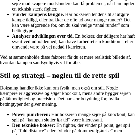
sejre mod svagere modstandere kan få problemer, når han møder
en teknisk stærk fighter.
Vurder kampens længde.
Har bokseren tendens til at afgøre
kampe tidligt, eller trækker de ofte ud over mange runder? Det
kan være afgørende for, om du skal vælge “antal runder” som
bettingtype.
Analyser udviklingen over tid.
En bokser, der tidligere har haft
svært ved udholdenhed, kan have forbedret sin kondition – eller
omvendt være på vej nedad i karrieren.
Ved at sammenholde disse faktorer får du et mere realistisk billede af,
hvordan kampen sandsynligvis vil forløbe.
Stil og strategi – nøglen til de rette spil
Boksning handler ikke kun om fysik, men også om stil. Nogle
kæmpere er aggressive og søger knockout, mens andre bygger sejren
på tålmodighed og præcision. Det har stor betydning for, hvilke
bettingtyper der giver mening.
Power puncheren:
Har bokseren mange sejre på knockout, kan
spil på “kampen slutter før tid” være interessant.
Den tekniske bokser:
En fighter, der vinder på point, gør spil
på “fuld distance” eller “vinder på dommerafgørelse” mere