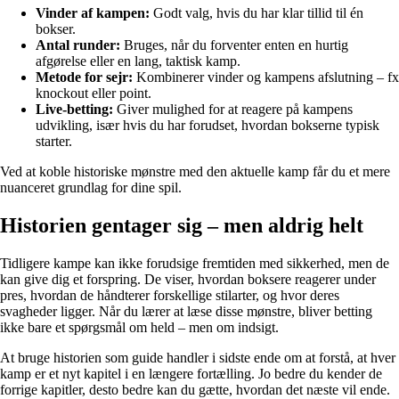
Vinder af kampen:
Godt valg, hvis du har klar tillid til én
bokser.
Antal runder:
Bruges, når du forventer enten en hurtig
afgørelse eller en lang, taktisk kamp.
Metode for sejr:
Kombinerer vinder og kampens afslutning – fx
knockout eller point.
Live-betting:
Giver mulighed for at reagere på kampens
udvikling, især hvis du har forudset, hvordan bokserne typisk
starter.
Ved at koble historiske mønstre med den aktuelle kamp får du et mere
nuanceret grundlag for dine spil.
Historien gentager sig – men aldrig helt
Tidligere kampe kan ikke forudsige fremtiden med sikkerhed, men de
kan give dig et forspring. De viser, hvordan boksere reagerer under
pres, hvordan de håndterer forskellige stilarter, og hvor deres
svagheder ligger. Når du lærer at læse disse mønstre, bliver betting
ikke bare et spørgsmål om held – men om indsigt.
At bruge historien som guide handler i sidste ende om at forstå, at hver
kamp er et nyt kapitel i en længere fortælling. Jo bedre du kender de
forrige kapitler, desto bedre kan du gætte, hvordan det næste vil ende.