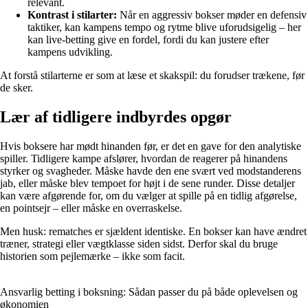
relevant.
Kontrast i stilarter:
Når en aggressiv bokser møder en defensiv
taktiker, kan kampens tempo og rytme blive uforudsigelig – her
kan live-betting give en fordel, fordi du kan justere efter
kampens udvikling.
At forstå stilarterne er som at læse et skakspil: du forudser trækene, før
de sker.
Lær af tidligere indbyrdes opgør
Hvis boksere har mødt hinanden før, er det en gave for den analytiske
spiller. Tidligere kampe afslører, hvordan de reagerer på hinandens
styrker og svagheder. Måske havde den ene svært ved modstanderens
jab, eller måske blev tempoet for højt i de sene runder. Disse detaljer
kan være afgørende for, om du vælger at spille på en tidlig afgørelse,
en pointsejr – eller måske en overraskelse.
Men husk: rematches er sjældent identiske. En bokser kan have ændret
træner, strategi eller vægtklasse siden sidst. Derfor skal du bruge
historien som pejlemærke – ikke som facit.
Ansvarlig betting i boksning: Sådan passer du på både oplevelsen og
økonomien