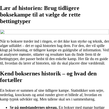
Lær af historien: Brug tidligere
boksekampe til at vælge de rette
bettingtyper
Når to boksere træder ind i ringen, er det ikke kun styrke og teknik, der
afgør udfaldet – det er også historien bag dem. For den, der vil spille
klogt på boksning, er tidligere kampe en guldgrube af information. Ved
at analysere mønstre, stilarter og resultater kan du finde frem til de
bettingtyper, der passer bedst til den enkelte kamp. Her får du en guide
til, hvordan du lærer af historien, når du skal placere dine væddemål.
Kend boksernes historik – og hvad den
fortæller
En bokser er summen af sine tidligere kampe. Statistikker som sejre,
nederlag, knockouts og antal runder giver et billede af, hvordan en
kamp typisk udvikler sig. Men tallene skal ses i sammenhæng.
Se på modstandernes niveau.
En bokser med mange hurtige