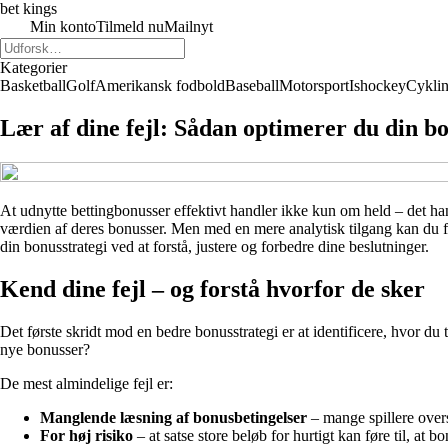
bet kings
Min konto
Tilmeld nu
Mailnyt
Kategorier
Basketball
Golf
Amerikansk fodbold
Baseball
Motorsport
Ishockey
Cykli
Lær af dine fejl: Sådan optimerer du din bo
At udnytte bettingbonusser effektivt handler ikke kun om held – det hand
værdien af deres bonusser. Men med en mere analytisk tilgang kan du for
din bonusstrategi ved at forstå, justere og forbedre dine beslutninger.
Kend dine fejl – og forstå hvorfor de sker
Det første skridt mod en bedre bonusstrategi er at identificere, hvor du 
nye bonusser?
De mest almindelige fejl er:
Manglende læsning af bonusbetingelser
– mange spillere overse
For høj risiko
– at satse store beløb for hurtigt kan føre til, at b