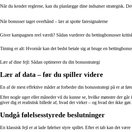
Når du kender reglerne, kan du planlægge dine indsatser strategisk. De
Når bonusser tager overhånd – lær at spotte faresignalerne
Giver kampagnen reel værdi? Sådan vurderer du bettingbonusser kritis
Timing er alt: Hvornår kan det bedst betale sig at bruge en bettingbonu
Lær af dine fejl: Sådan optimerer du din bonusstrategi
Lær af data – før du spiller videre
En af de mest effektive måder at forbedre din bonusstrategi på er at føre 
Efter nogle uger eller måneder vil du kunne se, hvilke mønstre der går 
giver dig et realistisk billede af, hvad der virker – og hvad der ikke gør.
Undgå følelsesstyrede beslutninger
En klassisk fejl er at lade følelser styre spillet. Efter et tab kan det v