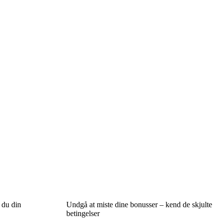
 du din
Undgå at miste dine bonusser – kend de skjulte
betingelser