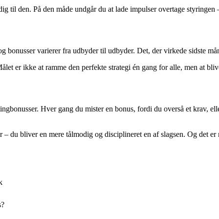
ig til den. På den måde undgår du at lade impulser overtage styringen 
og bonusser varierer fra udbyder til udbyder. Det, der virkede sidste må
ålet er ikke at ramme den perfekte strategi én gang for alle, men at bliv
tingbonusser. Hver gang du mister en bonus, fordi du overså et krav, eller
r – du bliver en mere tålmodig og disciplineret en af slagsen. Og det er n
k
s?