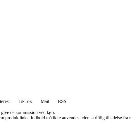
terest
TikTok
Mail
RSS
n give os kommission ved køb.
m produktlinks. Indhold må ikke anvendes uden skriftlig tilladelse fra r