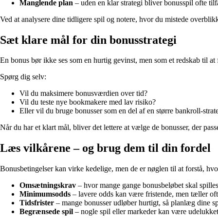
Manglende plan
– uden en klar strategi bliver bonusspil ofte til
Ved at analysere dine tidligere spil og notere, hvor du mistede overblik
Sæt klare mål for din bonusstrategi
En bonus bør ikke ses som en hurtig gevinst, men som et redskab til at f
Spørg dig selv:
Vil du maksimere bonusværdien over tid?
Vil du teste nye bookmakere med lav risiko?
Eller vil du bruge bonusser som en del af en større bankroll-strat
Når du har et klart mål, bliver det lettere at vælge de bonusser, der passer
Læs vilkårene – og brug dem til din fordel
Bonusbetingelser kan virke kedelige, men de er nøglen til at forstå, hvor
Omsætningskrav
– hvor mange gange bonusbeløbet skal spille
Minimumsodds
– lavere odds kan være fristende, men tæller of
Tidsfrister
– mange bonusser udløber hurtigt, så planlæg dine spi
Begrænsede spil
– nogle spil eller markeder kan være udelukke