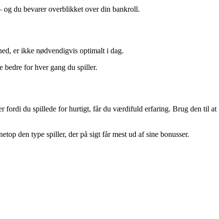
– og du bevarer overblikket over din bankroll.
ned, er ikke nødvendigvis optimalt i dag.
e bedre for hver gang du spiller.
 fordi du spillede for hurtigt, får du værdifuld erfaring. Brug den til at
etop den type spiller, der på sigt får mest ud af sine bonusser.