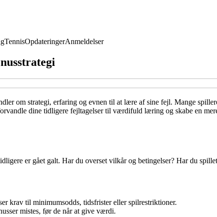
ng
Tennis
Opdateringer
Anmeldelser
nusstrategi
ler om strategi, erfaring og evnen til at lære af sine fejl. Mange spill
vandle dine tidligere fejltagelser til værdifuld læring og skabe en mer
tidligere er gået galt. Har du overset vilkår og betingelser? Har du spill
r krav til minimumsodds, tidsfrister eller spilrestriktioner.
onusser mistes, før de når at give værdi.