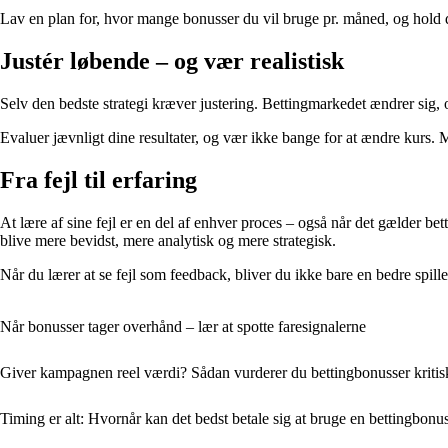
Lav en plan for, hvor mange bonusser du vil bruge pr. måned, og hold d
Justér løbende – og vær realistisk
Selv den bedste strategi kræver justering. Bettingmarkedet ændrer sig, 
Evaluer jævnligt dine resultater, og vær ikke bange for at ændre kurs. M
Fra fejl til erfaring
At lære af sine fejl er en del af enhver proces – også når det gælder bet
blive mere bevidst, mere analytisk og mere strategisk.
Når du lærer at se fejl som feedback, bliver du ikke bare en bedre spille
Når bonusser tager overhånd – lær at spotte faresignalerne
Giver kampagnen reel værdi? Sådan vurderer du bettingbonusser kritis
Timing er alt: Hvornår kan det bedst betale sig at bruge en bettingbonu