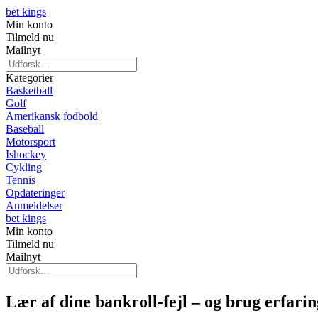
bet kings
Min konto
Tilmeld nu
Mailnyt
Kategorier
Basketball
Golf
Amerikansk fodbold
Baseball
Motorsport
Ishockey
Cykling
Tennis
Opdateringer
Anmeldelser
bet kings
Min konto
Tilmeld nu
Mailnyt
Lær af dine bankroll-fejl – og brug erfarin