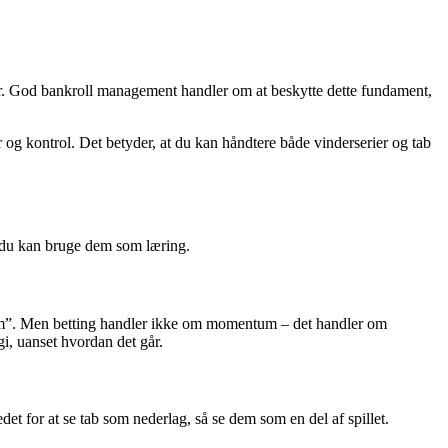
umør. God bankroll management handler om at beskytte dette fundament,
tur og kontrol. Det betyder, at du kan håndtere både vinderserier og tab
n du kan bruge dem som læring.
 i form”. Men betting handler ikke om momentum – det handler om
gi, uanset hvordan det går.
tedet for at se tab som nederlag, så se dem som en del af spillet.