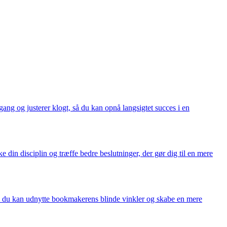
ang og justerer klogt, så du kan opnå langsigtet succes i en
 din disciplin og træffe bedre beslutninger, der gør dig til en mere
n du kan udnytte bookmakerens blinde vinkler og skabe en mere