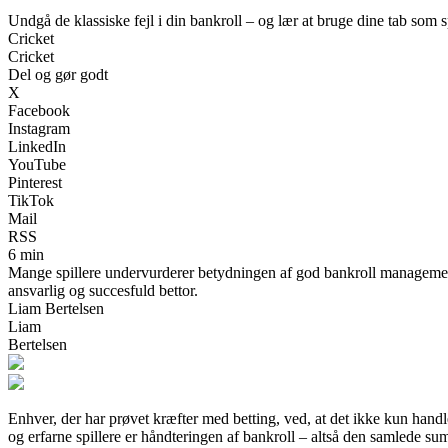
Undgå de klassiske fejl i din bankroll – og lær at bruge dine tab som s
Cricket
Cricket
Del og gør godt
X
Facebook
Instagram
LinkedIn
YouTube
Pinterest
TikTok
Mail
RSS
6 min
Mange spillere undervurderer betydningen af god bankroll management. I
ansvarlig og succesfuld bettor.
Liam Bertelsen
Liam
Bertelsen
Enhver, der har prøvet kræfter med betting, ved, at det ikke kun handle
og erfarne spillere er håndteringen af bankroll – altså den samlede sum,