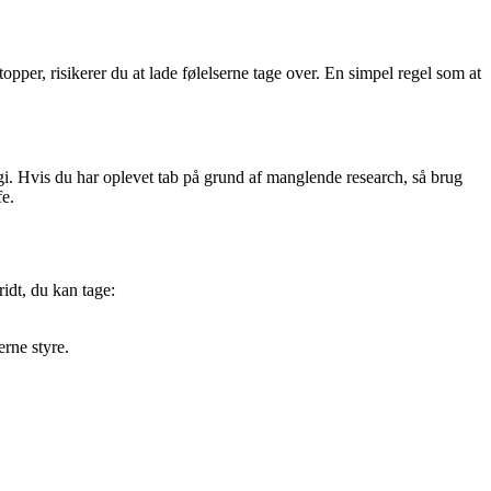
topper, risikerer du at lade følelserne tage over. En simpel regel som at
gi. Hvis du har oplevet tab på grund af manglende research, så brug
fe.
idt, du kan tage:
erne styre.