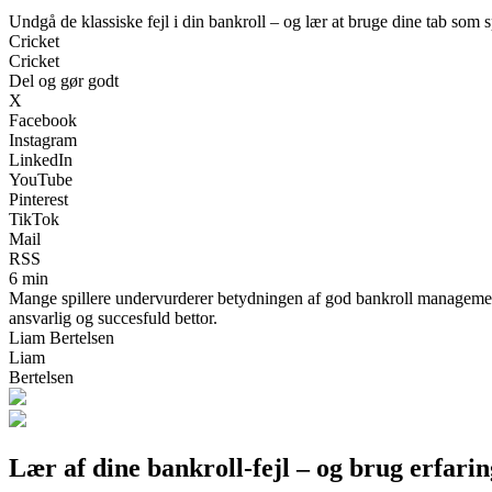
Undgå de klassiske fejl i din bankroll – og lær at bruge dine tab som s
Cricket
Cricket
Del og gør godt
X
Facebook
Instagram
LinkedIn
YouTube
Pinterest
TikTok
Mail
RSS
6 min
Mange spillere undervurderer betydningen af god bankroll management. I
ansvarlig og succesfuld bettor.
Liam Bertelsen
Liam
Bertelsen
Lær af dine bankroll-fejl – og brug erfarin