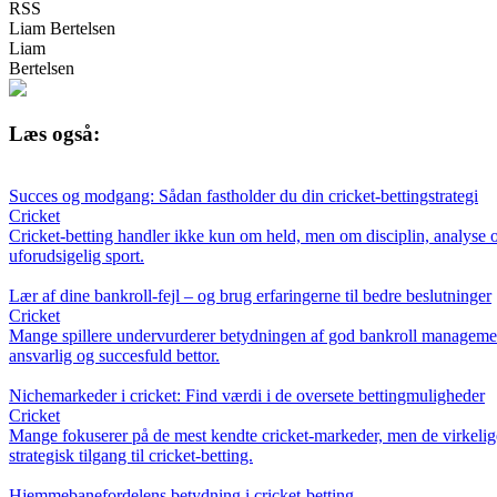
RSS
Liam Bertelsen
Liam
Bertelsen
Læs også:
Succes og modgang: Sådan fastholder du din cricket-bettingstrategi
Cricket
Cricket-betting handler ikke kun om held, men om disciplin, analyse o
uforudsigelig sport.
Lær af dine bankroll-fejl – og brug erfaringerne til bedre beslutninger
Cricket
Mange spillere undervurderer betydningen af god bankroll management. I
ansvarlig og succesfuld bettor.
Nichemarkeder i cricket: Find værdi i de oversete bettingmuligheder
Cricket
Mange fokuserer på de mest kendte cricket-markeder, men de virkeli
strategisk tilgang til cricket-betting.
Hjemmebanefordelens betydning i cricket-betting