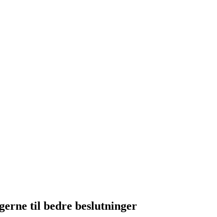
gerne til bedre beslutninger