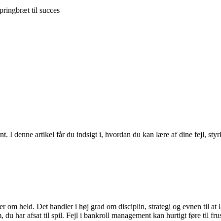
pringbræt til succes
 denne artikel får du indsigt i, hvordan du kan lære af dine fejl, styrke
r om held. Det handler i høj grad om disciplin, strategi og evnen til at 
 du har afsat til spil. Fejl i bankroll management kan hurtigt føre til fr