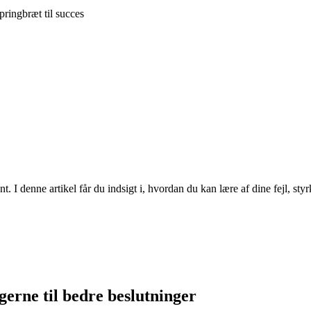
pringbræt til succes
 denne artikel får du indsigt i, hvordan du kan lære af dine fejl, styrke
gerne til bedre beslutninger