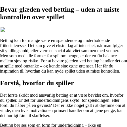
Bevar glæden ved betting – uden at miste
kontrollen over spillet
Betting kan for mange være en spændende og underholdende
fritidsinteresse. Det kan give et ekstra lag af intensitet, når man følger
sit yndlingshold, eller være en social aktivitet sammen med venner.
Men som med alle former for spil om penge, er der en fin balance
mellem sjov og risiko. For at bevare glæden ved betting handler det om
at spille med omtanke – og kende sine egne grænser. Her får du
inspiration til, hvordan du kan nyde spillet uden at miste kontrollen.
Forstå, hvorfor du spiller
Det første skridt mod ansvarlig betting er at være bevidst om, hvorfor
du spiller. Er det for underholdningens skyld, for spændingen, eller
fordi du håber på en gevinst? Der er ikke noget galt i at drømme om at
vinde, men hvis motivationen primært handler om at tjene penge, kan
det hurtigt føre til skuffelser.
Betting bør ses som en form for underholdning – ikke en