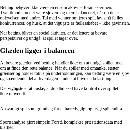
Betting behøver ikke være en ensom aktivitet foran skærmen.
Tværtimod kan det være sjovere og mere balanceret, når du deler
oplevelsen med andre. Tal med venner om jeres spil, lav små fælles
konkurrencer, og husk, at det vigtigste er fællesskabet – ikke gevinsten.
Når betting bliver en social aktivitet, er det lettere at bevare
perspektivet og undgå, at spillet tager over.
Glæden ligger i balancen
At bevare glæden ved betting handler ikke om at undgå spillet, men
om at finde den rette balance. Når du spiller med omtanke, sætter
grænser og holder fokus på underholdningen, kan betting være en sjov
og spændende del af hverdagen – uden at blive en belastning.
Det vigtigste er at huske, at du altid skal have kontrol over spillet –
ikke omvendt.
Ansvarligt spil som grundlag for et bæredygtigt og trygt spillemiljø
Sportsanalyse gjort simpelt: Forstå komplekse præstationsdata med
klarhed