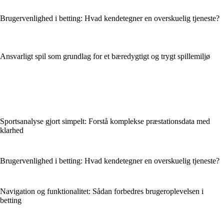
Brugervenlighed i betting: Hvad kendetegner en overskuelig tjeneste?
Ansvarligt spil som grundlag for et bæredygtigt og trygt spillemiljø
Sportsanalyse gjort simpelt: Forstå komplekse præstationsdata med
klarhed
Brugervenlighed i betting: Hvad kendetegner en overskuelig tjeneste?
Navigation og funktionalitet: Sådan forbedres brugeroplevelsen i
betting